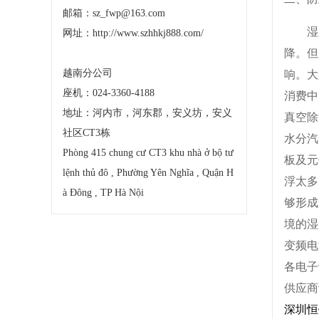
邮箱：sz_fwp@163.com
湿
网址：
http://www.szhhkj888.com/
降。但
越南分公司
响。大
座机：024-3360-4188
消费中
地址：河内市，河东郡，安义坊，安义
真空除
社区CT3栋
水分汽
Phòng 415 chung cư CT3 khu nhà ở bộ tư
板及元
lệnh thủ đô , Phường Yên Nghĩa , Quận H
浮太多
à Đông , TP Hà Nội
够形成
境的湿
变频电
各电子
供应商
深圳恒