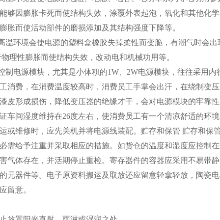
能够因膨胀卡死而使结构失效，涂覆外表起泡，氧化和其他化学
膨胀而使活动部件的磨损添加及其结构强度下降等。
温高温环境会使电源的塑料盒橡胶失掉柔性而变脆，有潮气时会出
于物理性膨胀而使结构失效，改动电和机械功用等。
度控制电源模块，尤其是小体积的1W、2W电源模块，往往采用
工消费，在消费温度较高时，消费员工手掌会出汗，在绕制变压
漆皮形成损伤，降低变压器的绝缘才干，会对电源模块的牢靠性
证车间湿度维持在26度左右，使消费员工有一个清凉舒适的环
运或维修时，应先关机并将电源线装配。贮存和保管 贮存和保
必需给予注重并采取相应的措施。如货仓的温度和湿度应控制在
害气体存在，并活期停止重检。寄存器件的容器应采用不易带静
的元器件等。电子原资料搬运及取放还应留意轻拿轻放，陶瓷电
应留意。
止放置阳光直射，雨淋或湿润之处。