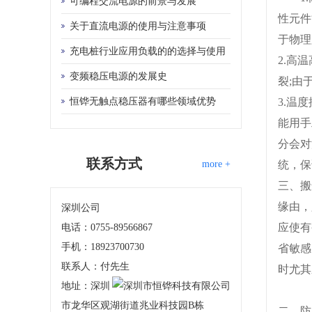
可编程交流电源的前景与发展
性元件
关于直流电源的使用与注意事项
于物理
充电桩行业应用负载的的选择与使用
2.高
变频稳压电源的发展史
裂;由
恒铧无触点稳压器有哪些领域优势
3.温
能用手
分会对
联系方式
more +
统，保
三、搬
缘由，
深圳公司
应使有
电话：0755-89566867
手机：18923700730
省敏感
联系人：付先生
时尤其
地址：深圳
市龙华区观湖街道兆业科技园B栋
二、防