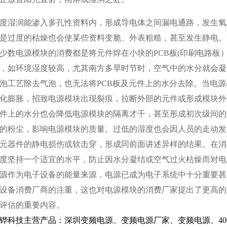
度湿润能渗入多孔性资料内，形成导电体之间漏电通路，发生氧
是过度的枯燥也会使某些资料变脆、外表粗糙，甚至发生静电。
少数电源模块的消费都是将元件焊在小块的PCB板(印刷电路板
，如环境湿度较高，尤其南方多旱时节时，空气中的水分就会凝
泡工艺除去气泡，也无法将PCB板及元件上的水分去除。当电源
化膨胀，招致电源模块出现裂痕，拉断外部的元件或形成模块外
件上的水分也会降低电源模块的隔离才干，甚至形成初次级间的
的粉尘，影响电源模块的质量。过低的湿度也会因人员的走动发
元器件的静电损伤或软击穿，形成同前面讲述异样的结果。在消
度坚持一个适宜的水平，防止因水分凝结或空气过火枯燥而对电
源
作为电子设备的能量来源，电源已成为电子系统中十分重要甚
设备消费厂商的注重，这也对电源模块的消费厂家提出了更高的
评估的重要内容。
铧科技主营产品：深圳变频电源、变频电源厂家、变频电源、40