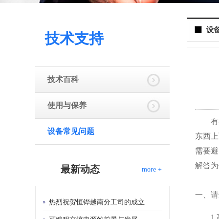
设
技术支持
技术百科
使用与保养
有
设备常见问题
东西上
需要避
解答为
最新动态
more +
一、请
热烈祝贺恒铧越南分工司的成立
1